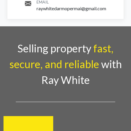
EMAIL
raywhitedarmopermai@gmail.com
Selling property
fast,
secure, and reliable
with
Ray White